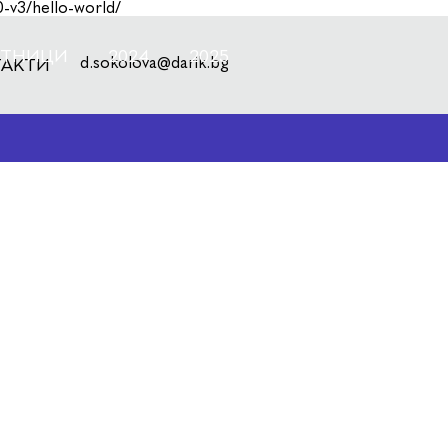
0-v3/hello-world/
СТНИЦИ
2024
2025
d.sokolova@darik.bg
ТАКТИ