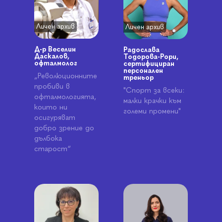
Личен архив
Личен архив
Д-р Веселин
Радослава
Даскалов,
Тодорова-Рори,
офталмолог
сертифициран
персонален
„Революционните
треньор
пробиви в
"Спорт за всеки:
офталмологията,
малки крачки към
които ни
големи промени"
осигуряват
добро зрение до
дълбока
старост“