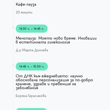
Кафе-пауза
20 минути
14:30 ч. – 14:45 ч.
Менопауза: Моето ново време. Иновации
в естетичната гинекология
Д-р Марта Дончева
14:45 ч. – 15:00 ч.
От ДНК към ежедневието: научно
обоснована персонализация за по-добро
хранене, здраве и превенция на
заболявания
Боряна Герасимова