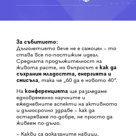
За събитието:
Дълголетието вече не е самоцел – то
става все по‑постижим идеал.
Средната продължителност на
живота расте, но въпросът е
как да
съхраним младостта, енергията и
смисъла
, така че „60 да е новото 40“.
На
конференцията
ще разгледаме
едновременно научните и
ежедневните аспекти на активното
и дългосрочно здраве – как да
остаряваме по-добре, не просто да
живеем по-дълго.
– Какви са доказаните навици,