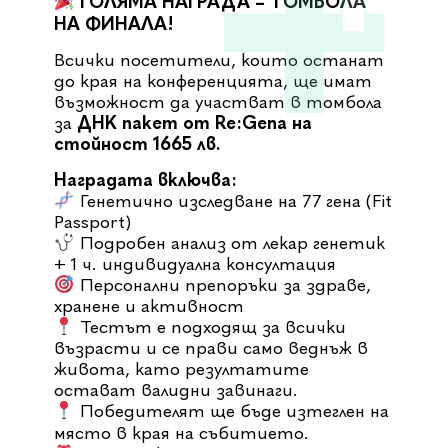
ГОЛЯМА НАГРАДА – ТОМБОЛА
НА ФИНАЛА!
Всички посетители, които останат
до края на конференцията, ще имат
възможност да участват в томбола
за
ДНК пакет от Re:Gena на
стойност 1665 лв.
Наградата включва:
Генетично изследване на 77 гена (Fit
Passport)
Подробен анализ от лекар генетик
+ 1 ч. индивидуална консултация
Персонални препоръки за здраве,
хранене и активност
Тестът е подходящ за всички
възрасти и се прави само веднъж в
живота, като резултатите
остават валидни завинаги.
Победителят ще бъде изтеглен на
място в края на събитието.