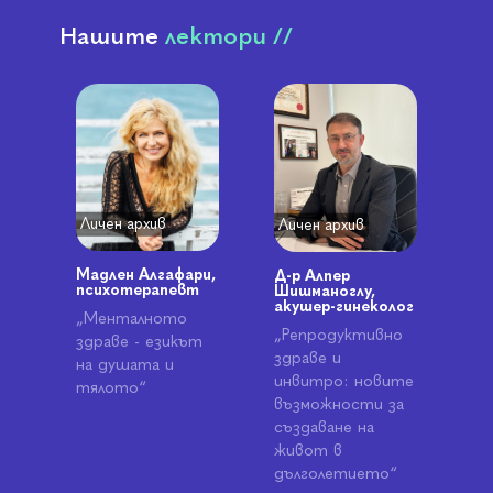
Нашите
лектори //
Личен архив
Личен архив
Мадлен Алгафари,
Д-р Алпер
психотерапевт
Шишманоглу,
акушер-гинеколог
„Менталното
„Репродуктивно
здраве - езикът
здраве и
на душата и
инвитро: новите
тялото“
възможности за
създаване на
живот в
дълголетието“