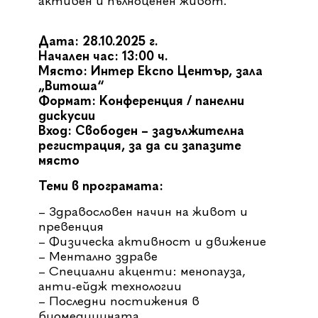
активен и пълноценен живот.
Дата: 28.10.2025 г.
Начален час: 13:00 ч.
Място: Интер Експо Център, зала
„Витоша“
Формат: Конференция / панелни
дискусии
Вход: Свободен – задължителна
регистрация, за да си запазите
място
Теми в програмата:
–
Здравословен начин на живот и
превенция
– Физическа активност и движение
– Ментално здраве
– Специални акценти: менопауза,
анти-ейдж технологии
– Последни постижения в
биомедицината