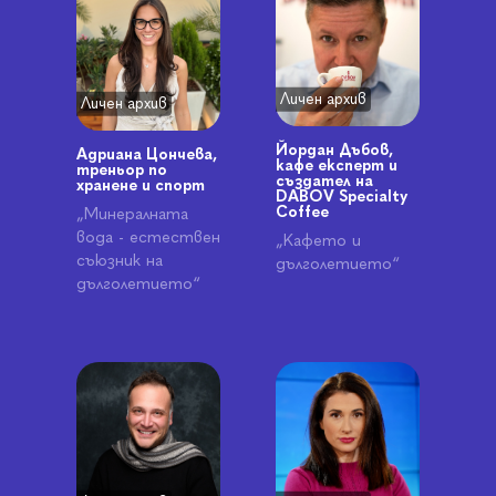
Личен архив
Личен архив
Йордан Дъбов,
Адриана Цончева,
кафе експерт и
треньор по
създател на
хранене и спорт
DABOV Specialty
Coffee
„Минералната
вода - естествен
„Кафето и
съюзник на
дълголетието“
дълголетието“