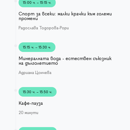
15:00 ч. – 15:15 ч.
Спорт за всеки: малки крачки към големи
промени
Радослава Тодорова-Рори
15:15 ч. – 15:30 ч.
Минералната вода - естествен съюзник
на дълголетието
Адриана Цончева
15:30 ч. – 15:50 ч.
Кафе-пауза
20 минути