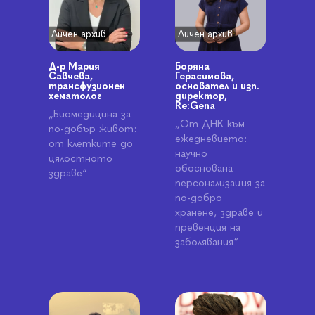
Личен архив
Личен архив
Боряна
Д-р Мария
Герасимова,
Савчева,
основател и изп.
трансфузионен
директор,
хематолог
Re:Gena
„Биомедицина за
„От ДНК към
по-добър живот:
ежедневието:
от клетките до
научно
цялостното
обоснована
здраве“
персонализация за
по-добро
хранене, здраве и
превенция на
заболявания“