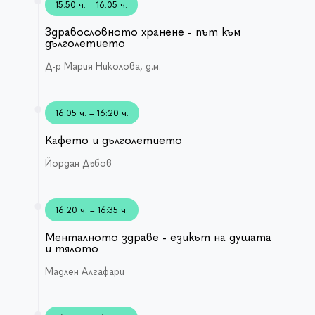
15:50 ч. – 16:05 ч.
Здравословното хранене - път към
дълголетието
Д-р Мария Николова, д.м.
16:05 ч. – 16:20 ч.
Кафето и дълголетието
Йордан Дъбов
16:20 ч. – 16:35 ч.
Менталното здраве - езикът на душата
и тялото
Мадлен Алгафари