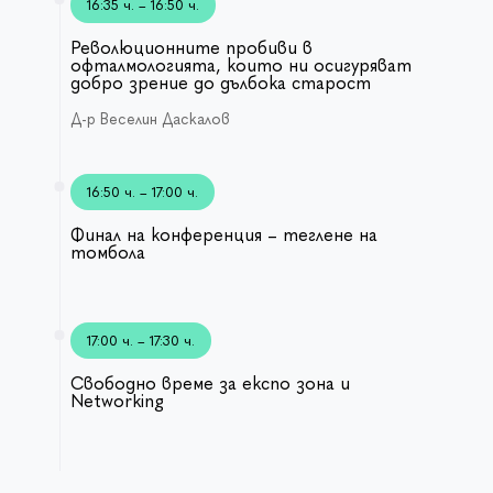
16:35 ч. – 16:50 ч.
Революционните пробиви в
офталмологията, които ни осигуряват
добро зрение до дълбока старост
Д-р Веселин Даскалов
16:50 ч. – 17:00 ч.
Финал на конференция – теглене на
томбола
17:00 ч. – 17:30 ч.
Свободно време за експо зона и
Networking