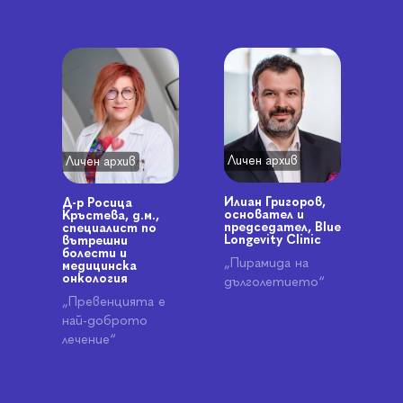
Личен архив
Личен архив
Илиан Григоров,
Д-р Росица
основател и
Кръстева, д.м.,
председател, Blue
специалист по
Longevity Clinic
вътрешни
болести и
„Пирамида на
медицинска
онкология
дълголетието“
„Превенцията е
най-доброто
лечение“