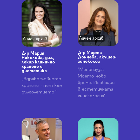
Личен архив
Личен архив
Д-р Марта
Д-р Мария
Дончева, акушер-
Николова, д.м.,
гинеколог
лекар клинично
хранене и
"Менопауза:
диететика
Моето ново
„Здравословното
време. Иновации
хранене - път към
в естетичната
дълголетието“
гинекология"