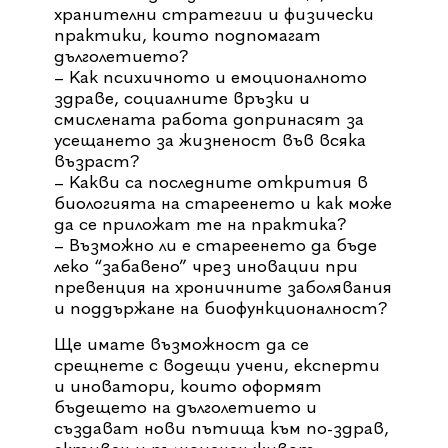
хранителни стратегии и физически
практики, които подпомагат
дълголетието?
– Как психичното и емоционалното
здраве, социалните връзки и
смислената работа допринасят за
усещането за жизненост във всяка
възраст?
– Какви са последните открития в
биологията на стареенето и как може
да се приложат те на практика?
– Възможно ли е стареенето да бъде
леко “забавено” чрез иновации при
превенция на хроничните заболявания
и поддържане на биофункционалност?
Ще имате възможност да се
срещнете с водещи учени, експерти
и иноватори, които оформят
бъдещето на дълголетието и
създават нови пътища към по-здрав,