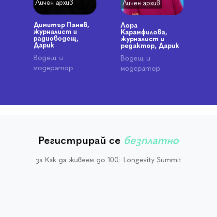
Личен архив
Личен архив
Димитър Панев,
Лора
журналист и
Карамфилова,
радиоводещ,
журналист и
Дарик
редактор, Дарик
Водещ и
Водещ и
модератор
модератор
Регистрирай се
безплатно
за Как да живеем до 100: Longevity Summit