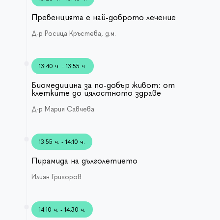
Превенцията е най-доброто лечение
Д-р Росица Кръстева, д.м.
13:40 ч. - 13:55 ч.
Биомедицина за по-добър живот: от
клетките до цялостното здраве
Д-р Мария Савчева
13:55 ч. - 14:10 ч.
Пирамида на дълголетието
Илиан Григоров
14:10 ч. - 14:30 ч.