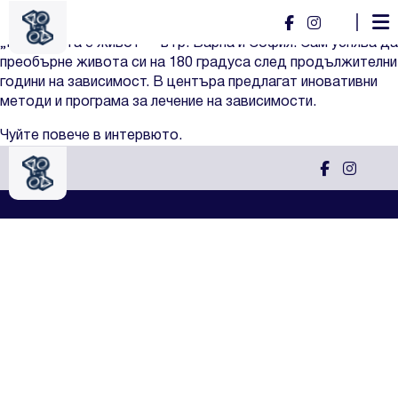
Филип Димов
Филип e основател на центрове за лечение на зависимости
„Промяната е живот“ – в гр. Варна и София. Сам успява да
преобърне живота си на 180 градуса след продължителни
години на зависимост. В центъра предлагат иновативни
методи и програма за лечение на зависимости.
Чуйте повече в интервюто.