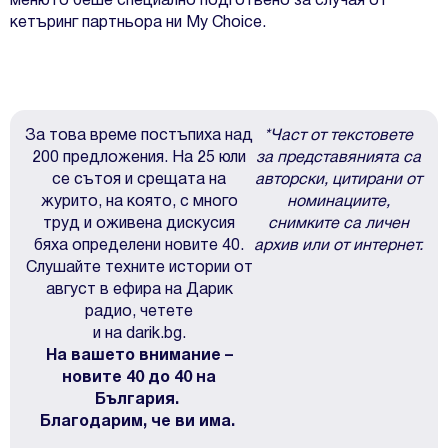
менюто беше специално подготвено за случая от
кетъринг партньора ни
My Choice
.
За това време постъпиха над
*Част от текстовете
200 предложения. На 25 юли
за представянията са
се сътоя и срещата на
авторски, цитирани от
журито, на която, с много
номинациите,
труд и оживена дискусия
снимките са личен
бяха определени новите 40.
архив или от интернет.
Слушайте техните истории от
август в ефира на Дарик
радио, четете
и на darik.bg.
На вашето внимание –
новите 40 до 40 на
България.
Благодарим, че ви има.