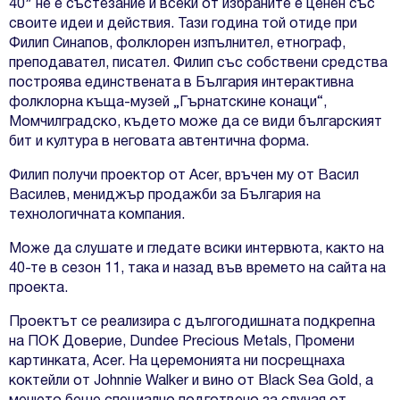
40″ не е състезание и всеки от избраните е ценен със
своите идеи и действия. Тази година той отиде при
Филип Синапов, фолклорен изпълнител, етнограф,
преподавател, писател. Филип със собствени средства
построява единствената в България интерактивна
фолклорна къща-музей „Гърнатскине конаци“,
Момчилградско, където може да се види българският
бит и култура в неговата автентична форма.
Филип получи проектор от Acer, връчен му от Васил
Василев, мениджър продажби за България на
технологичната компания.
Може да слушате и гледате всики интервюта, както на
40-те в сезон 11, така и назад във времето на сайта на
проекта.
Проектът се реализира с дългогодишната подкрепна
на
ПОК Доверие
,
Dundee Precious Metals
,
Промени
картинката
,
Acer
. На церемонията ни посрещнаха
коктейли от
Johnnie Walker
и вино от
Black Sea Gold
, а