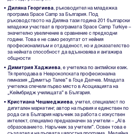
Диляна Георгиева
, ръководител на младежка
програма Space Camp за България. Под
ръководството на Диляна тази година 201 български
младежи участват в програмата Space Camp Turkiye –
значително увеличение в сравнение с предходни
години. Това е не само резултат от нейния
професионализъм и отдаденост, но и доказателство
за нейната способност да вдъхновява и ангажира
общности
Димитрия Хаджиева
, е учителка по английски език.
Тя преподава в Неврокопската професионална
гимназия „Димитър Талев“ в Гоце Делчев. Младата
учителка спечели първо място в Асоциацията на
„Кеймбридж училищата“ в България.
Кристиана Чешмеджиева
, учител, специалист по
дигитален маркетинг, автор на първия и единствен по
рода си в България наръчник за работа с изкуствен
интелект, специално предназначен за учители – „AI в
образованието. Наръчник за учители“. Освен това е
създател и на първата цялостна програма „Медийна