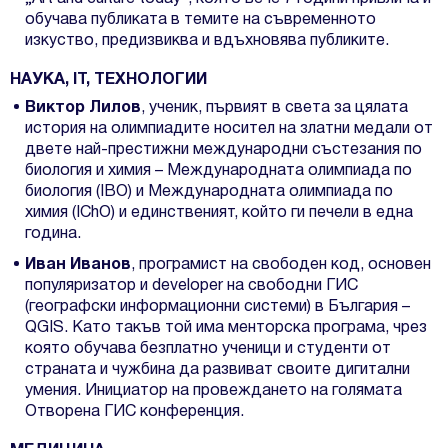
обучава публиката в темите на съвременното
изкуство, предизвиква и вдъхновява публиките.
НАУКА, IT, ТЕХНОЛОГИИ
Виктор Лилов
, ученик, първият в света за цялата
история на олимпиадите носител на златни медали от
двете най-престижни международни състезания по
биология и химия – Международната олимпиада по
биология (IBO) и Международната олимпиада по
химия (IChO) и единственият, който ги печели в една
година.
Иван Иванов
, прoграмист на свободен код, основен
популяризатор и developer на свободни ГИС
(географски информационни системи) в България –
QGIS. Като такъв той има менторска програма, чрез
която обучава безплатно ученици и студенти от
страната и чужбина да развиват своите дигитални
умения. Инициатор на провеждането на голямата
Отворена ГИС конференция.