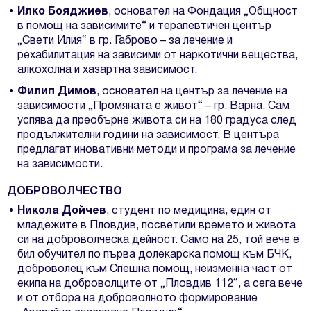
Илко Бояджиев
, основател на Фондация „Общност
в помощ на зависимите“ и терапевтичен център
„Свети Илия“ в гр. Габрово – за лечение и
рехабилитация на зависими от наркотични вещества,
алкохолна и хазартна зависимост.
Филип Димов
, основател на център за лечение на
зависимости „Промяната е живот“ – гр. Варна. Сам
успява да преобърне живота си на 180 градуса след
продължителни години на зависимост. В центъра
предлагат иновативни методи и програма за лечение
на зависимости.
ДОБРОВОЛЧЕСТВО
Никола Дойчев
, студент по медицина, един от
младежите в Пловдив, посветили времето и живота
си на доброволческа дейност. Само на 25, той вече е
бил обучител по първа долекарска помощ към БЧК,
доброволец към Спешна помощ, неизменна част от
екипа на доброволците от „Пловдив 112“, а сега вече
и от отбора на доброволното формирование