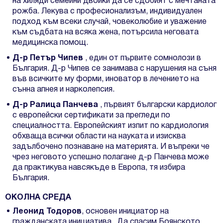
на хиляди семейни двойки да се сдобият с мечтаната
рожба. Лекува с професионализъм, индивидуален
подход към всеки случай, човеколюбие и уважение
към съдбата на всяка жена, потърсила неговата
медицинска помощ.
Д-р Петър Чипев
, един от първите сомнолози в
България. Д-р Чипев се занимава с нарушения на съня
във всичките му форми, иноватор в лечението на
сънна апнея и нарколепсия.
Д-р Ралица Панчева
, първият български кардиолог
с европейски сертификати за прегледи по
специалността. Европейският изпит по кардиология
обхваща всички области на науката и изисква
задълбочено познаване на материята. И въпреки че
чрез неговото успешно полагане д-р Панчева може
да практикува навсякъде в Европа, тя избира
България.
ОКОЛНА СРЕДА
Леонид Тодоров
, основен инициатор на
гражданската инициатива „Да спасим Боянското