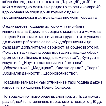
юбилейно издание на проекта на Дарик „40 до 40″, в
който ежегодно екипът на радиото търси и намира 40
вдъхновени българи до 40 години с идеи и
предприемачески дух, целящи да променят средата.
С единадесет годишна история – тази хубава
инициатива на Дарик ни срещна с момичета и момчета
от цяла България, които въпреки трудностите успяват
да вършат работата си по най-добрия начин и да
създават допълнителна стойност за обществото ни.
Фокусът тази година беше поставен в редица сфери,
сред които „Бизнес и предприемачество”, „Култура и
изкуство”, „Наука, технологии, изобретения”,
„Образование”, „Медицина”, „Околна среда”, „Спорт”,
„Социални дейности”, „Доброволчество”.
Поздравителна реч към отличените тази година държа
известният художник Недко Солаков.
По традиция отново беше връчен приза „Пръв между
равни”, който не означава първо място, защото „40 до