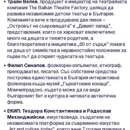
Траян Велев
, продуцент и инициатор на театралната
компания The Balkan Theatre Factory, целяща да
развива независимия детски театър в България.
Компанията вече е продуцирала две пиеси –
„Островът на съкровищата“ и „Дивият запад“,
представления, които се харесват изключително
много на децата и техните родители, а
благотворителната инициатива „60 от сърце“ помага
на деца от семейства в неравностойно положение за
първи път да открият чудесата на театъра.
Филип Синапов
, фолклорен изпълнител, етнограф,
преподавател, писател. Със собствени средства
построява единствената в България интерактивна
фолклорна къща-музей „Гърнатскине конаци“,
Момчилградско, където може да се види
българският бит и култура в неговата автентична
форма.
ЕКИП: Теодора Константинова и Радослав
Механджийски
, изкуствоведи, създатели на
независимата платформа за съвременно изкуство
„Art and culture today“, която вече 7 години привлича и