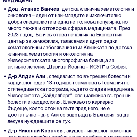
МЕДИЦИНА
Доц. Атанас Банчев
, детска клинична хематология и
онкология – един от най-младите и изключително
добри специалисти в една не толкова популярна, но
много тежка и отговорна сфера в медицината. През
2023 г. доц. Банчев става началник на Експертния
център за хемофилия, таласемия и други редки
хематологични заболявания към Клиниката по детска
клинична хематология и онкология на
Университетската многопрофилна болница за
активно лечение „Царица Йоанна – ИСУЛ“ в София.
Д-р Алдин Али
, специалист по вътрешни болести и
кардиолог, едва 18-годишен заминава в Германия по
стипендиантска програма, където следва медицина в
Университета „Хайделберг“, специализира вътрешни
болести и кардиология. Бляскавото кариерно
бъдеще, което стои на пътя пред него, не е
достатъчно – д-р Али се завръща в България, за да
лекува нуждаещите се тук.
Д-р Николай Ковачев
, акушер-гинеколог, помогнал