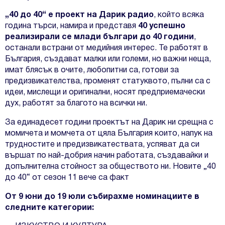
„40 до 40“ е проект на Дарик радио
, който всяка
година търси, намира и представя
40 успешно
реализирали се млади българи до 40 години
,
останали встрани от медийния интерес. Те работят в
България, създават малки или големи, но важни неща,
имат блясък в очите, любопитни са, готови за
предизвикателства, променят статуквото, пълни са с
идеи, мислещи и оригинални, носят предприемачески
дух, работят за благото на всички ни.
За единадесет години проектът на Дарик ни срещна с
момичета и момчета от цяла България които, напук на
трудностите и предизвикатествата, успяват да си
вършат по най-добрия начин работата, създавайки и
допълнителна стойност за обществото ни. Новите „40
до 40“ от сезон 11 вече са факт
Oт 9 юни до 19 юли събирахме номинациите в
следните категории: