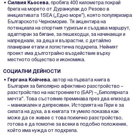
Силвия Кьосева
, пробяга 400 километра покрай
брега на морето от Дуранкулак до Резово в
инициативата 1SEA („Едно море“), която популяризира
Българското Черноморие. Тя акцентира на
потенциала на спортния туризъм и създава маршрут,
адаптиран за бягане, за пешеходци, за начинаещи и
напреднали, за деца и възрастни, с детайлно
планирани етапи и логистична подкрепа. Нейният
проект има дълготрайно въздействие върху
местното общество и икономика.
СОЦИАЛНИ ДЕЙНОСТИ
Гергана Койчева
, автор на първата книга в
България за биполярно афективно разстройство –
разстройство на настроението (БАР) –„Биполярната
мечта“. Това състояние преминава през два епизода
– маниакален и депресивен. Историята на Гери е за
силата на духа, а в книгата тя умело показва как
може да се живее с това психично разстройство,
готова е да помогне за всеки в подобно положение,
който има нужда от подкрепа.