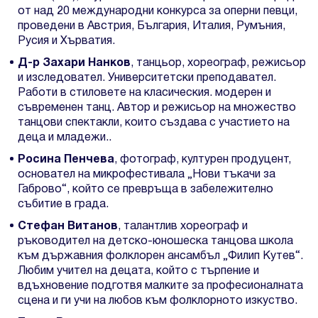
от над 20 международни конкурса за оперни певци,
проведени в Австрия, България, Италия, Румъния,
Русия и Хърватия.
Д-р Захари Нанков
, танцьор, хореограф, режисьор
и изследовател. Университетски преподавател.
Работи в стиловете на класическия. модерен и
съвременен танц. Автор и режисьор на множество
танцови спектакли, които създава с участието на
деца и младежи..
Росина Пенчева
, фотограф, културен продуцент,
основател на микрофестивала „Нови тъкачи за
Габрово“, който се превръща в забележително
събитие в града.
Стефан Витанов
, талантлив хореограф и
ръководител на детско-юношеска танцова школа
към държавния фолклорен ансамбъл „Филип Кутев“.
Любим учител на децата, който с търпение и
вдъхновение подготвя малките за професионалната
сцена и ги учи на любов към фолклорното изкуство.