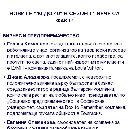
НОВИТЕ "40 ДО 40" В СЕЗОН 11 ВЕЧЕ СА
ФАКТ!
БИЗНЕС И ПРЕДПРИЕМАЧЕСТВО
Георги Комсалов
, създател на първата споделена
работилница у нас, организатор на творчески курсове
и ателиета, a арт инсталациите, които изработва, са
прочути по света, един от най-известните му клиенти
е LVMH – компанията майка на Louis Vuitton.
Диана Аладжова
, предприемач, с невероятно
положително влияние върху българската бизнес
среда: инвеститор в редица български компании,
които сега растат на глобално ниво, преподавател по
„Социално предприемачество“ в Софийския
университет, създател на Box to Remember, компания,
подпомагаща глухата общност в България.
Евгения Стаменова
, съосновател на компания за
биохрани, създава разнообразна гама от