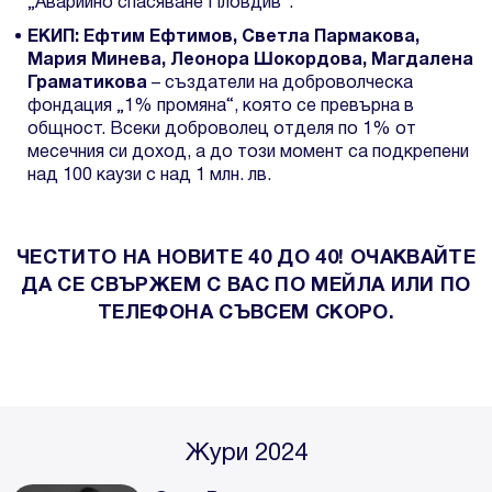
„Аварийно спасяване Пловдив“.
ЕКИП: Ефтим Ефтимов, Светла Пармакова,
Мария Минева, Леонора Шокордова, Магдалена
Граматикова
– създатели на доброволческа
фондация „1% промяна“, която се превърна в
общност. Всеки доброволец отделя по 1% от
месечния си доход, а до този момент са подкрепени
над 100 каузи с над 1 млн. лв.
ЧЕСТИТО НА НОВИТЕ 40 ДО 40! ОЧАКВАЙТЕ
ДА СЕ СВЪРЖЕМ С ВАС ПО МЕЙЛА ИЛИ ПО
ТЕЛЕФОНА СЪВСЕМ СКОРО.
Жури 2024