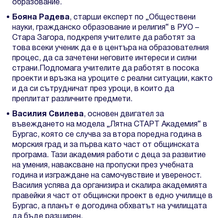
образование.
Бояна Радева
, старши експерт по „Обществени
науки, гражданско образование и религия“ в РУО –
Стара Загора, подкрепя учителите да работят за
това всеки ученик да е в центъра на образователния
процес, да са зачетени неговите интереси и силни
страни.Подпомага учителите да работят в посока
проекти и връзка на уроците с реални ситуации, както
и да си сътрудничат през уроци, в които да
преплитат различните предмети.
Василия Свилева
, основен двигател за
въвеждането на модела „Лятна СТАРТ Академия“ в
Бургас, която се случва за втора поредна година в
морския град и за първа като част от общинската
програма. Тази академия работи с деца за развитие
на умения, наваксване на пропуски през учебната
година и изграждане на самочувствие и увереност.
Василия успява да организира и скалира академията
правейки я част от общински проект в едно училище в
Бургас, а планът е догодина обхватът на училищата
да бъде разширен.