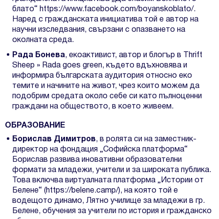
блато“
https://www.facebook.com/boyanskoblato/
.
Наред с гражданската инициатива той е автор на
научни изследвания, свързани с опазването на
околната среда.
Рада Бонева
, екоактивист, автор и блогър в Thrift
Sheep » Rada goes green, където вдъхновява и
информира българската аудитория относно еко
темите и начините на живот, чрез които можем да
подобрим средата около себе си като пълноценни
граждани на обществото, в което живеем.
ОБРАЗОВАНИЕ
Борислав Димитров
, в ролята си на заместник-
директор на фондация „Софийска платформа“
Борислав развива иновативни образователни
формати за младежи, учители и за широката публика.
Това включва виртуалната платформа „Истории от
Белене“
(https://belene.camp/)
, на която той е
водещото динамо, Лятно училище за младежи в гр.
Белене, обучения за учители по история и гражданско