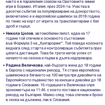
както и в паралелния слалом на Световните зимни
игри в Бормио, Италия, през 2024-та. Участва в
десетки събития за популяризиране на донорството,
включително е и европейски шампион за 2018 година
по тенис на корт от игрите за трансплантирани с бял
дроб и сърце.
Никола Цолов
, автомобилен пилот, едва на 17
години той спечели и основното състезание
във Формула 3 на „Хунгароринг“. Той поведе колоната
веднага след старта и контролираше събитията през
цялата дистанция. Това бе трети негов успех от
началото на сезона и първи в дълга надпревара.
Радина Величкова
, най-бързата жена до 18 години
в Европа с национален рекорд. Tя стана европейска
шампионка в бягането на 100 метра при девойките на
Европейското първенство за юноши и девойки до 18
години в Словакия. 16-годишната Величкова спря
хронометъра на 11:46, с което постави и национален
рекорд на България. Малко след това спечели и бронз
в скока на дължина, пак в Словакия.