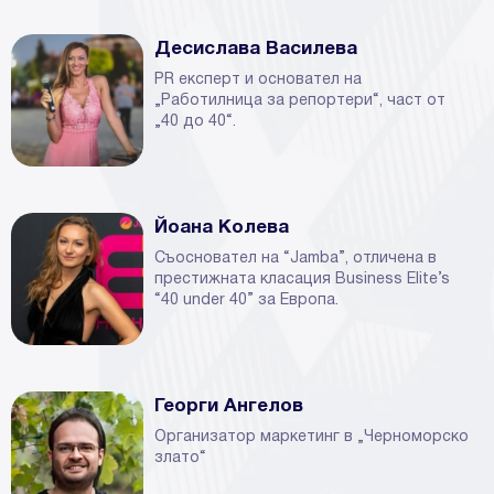
Десислава Василева
PR експерт и основател на
„Работилница за репортери“, част от
„40 до 40“.
Йоана Колева
Съосновател на “Jamba”, отличена в
престижната класация Business Elite’s
“40 under 40” за Европа.
Георги Ангелов
Oрганизатор маркетинг в „Черноморско
злато“