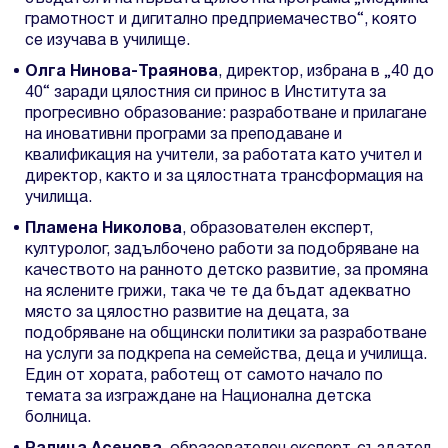
грамотност и дигитално предприемачество“, която
се изучава в училище.
Олга Нинова-Траянова
, директор, избрана в „40 до
40“ заради цялостния си принос в Института за
прогресивно образование: разработване и прилагане
на иновативни програми за преподаване и
квалификация на учители, за работата като учител и
директор, както и за цялостната трансформация на
училища.
Пламена Николова
, образователен експерт,
културолог, задълбочено работи за подобряване на
качеството на ранното детско развитие, за промяна
на яслените грижи, така че те да бъдат адекватно
място за цялостно развитие на децата, за
подобряване на общински политики за разработване
на услуги за подкрепа на семейства, деца и училища.
Един от хората, работещ от самото начало по
темата за изграждане на Национална детска
болница.