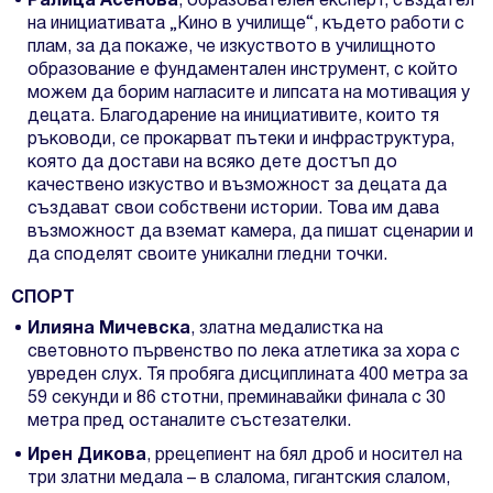
Ралица Асенова
, образователен експерт, създател
на инициативата „Кино в училище“, където работи с
плам, за да покаже, че изкуството в училищното
образование е фундаментален инструмент, с който
можем да борим нагласите и липсата на мотивация у
децата. Благодарение на инициативите, които тя
ръководи, се прокарват пътеки и инфраструктура,
която да достави на всяко дете достъп до
качествено изкуство и възможност за децата да
създават свои собствени истории. Това им дава
възможност да вземат камера, да пишат сценарии и
да споделят своите уникални гледни точки.
СПОРТ
Илияна Мичевска
, златна медалистка на
световното първенство по лека атлетика за хора с
увреден слух. Тя пробяга дисциплината 400 метра за
59 секунди и 86 стотни, преминавайки финала с 30
метра пред останалите състезателки.
Ирен Дикова
, ррецепиент на бял дроб и носител на
три златни медала – в слалома, гигантския слалом,