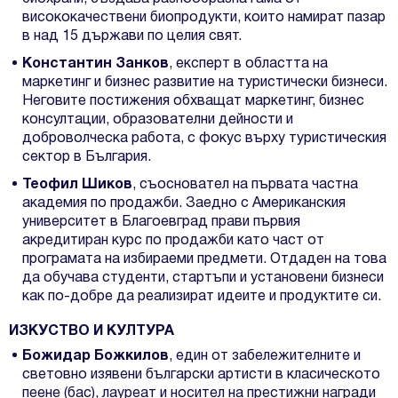
висококачествени биопродукти, които намират пазар
в над 15 държави по целия свят.
Константин Занков
, експерт в областта на
маркетинг и бизнес развитие на туристически бизнеси.
Неговите постижения обхващат маркетинг, бизнес
консултации, образователни дейности и
доброволческа работа, с фокус върху туристическия
сектор в България.
Теофил Шиков
, съосновател на първата частна
академия по продажби. Заедно с Американския
университет в Благоевград прави първия
акредитиран курс по продажби като част от
програмата на избираеми предмети. Отдаден на това
да обучава студенти, стартъпи и установени бизнеси
как по-добре да реализират идеите и продуктите си.
ИЗКУСТВО И КУЛТУРА
Божидар Божкилов
, един от забележителните и
световно изявени български артисти в класическото
пеене (бас), лауреат и носител на престижни награди