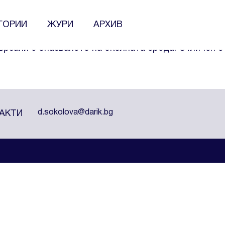
ситет, факултет по География, в катедрата по ге
ГОРИИ
ЖУРИ
АРХИВ
ива „Да спасим Боянското блато“ https://www.fac
ързани с опазването на околната среда. Отличен е
d.sokolova@darik.bg
АКТИ