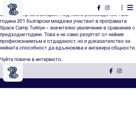
Диляна Георгиева
Диляна Георгиева e ръководител на младежка програма
Space Camp за България. Под нейно ръководство тази
година 201 български младежи участват в програмата
Space Camp Turkiye – значително увеличение в сравнение с
предходни години. Това е не само резултат от нейния
професионализъм и отдаденост, но и доказателство за
нейната способност да вдъхновява и ангажира общности.
Чуйте повече в интервюто.