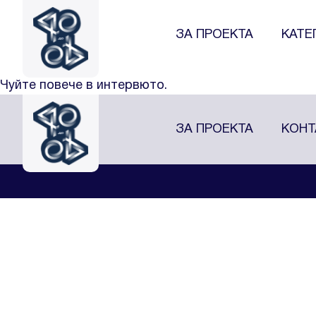
Теофил Шиков
Теофил Шиков, съосновател на първата частна ак
ЗА ПРОЕКТА
КАТЕ
курс по продажби като част от програмата на изб
добре да реализират идеите и продуктите си. Отли
Чуйте повече в интервюто.
ЗА ПРОЕКТА
КОНТ