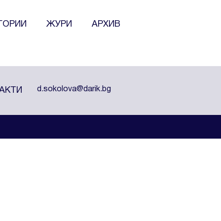
адемия по продажби. Заедно с Американския унив
ГОРИИ
ЖУРИ
АРХИВ
ираеми предмети. Отдаден на това да обучава студ
чен е в категория Бизнес и предприемачество в 11 
d.sokolova@darik.bg
АКТИ