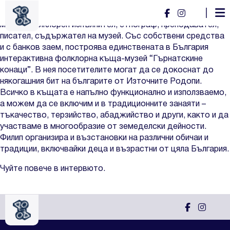
Филип Синапов
Филип е едва на 26 години, а вече е постигнал толкова
много. Фолклорен изпълнител, етнограф, преподавател,
писател, съдържател на музей. Със собствени средства
и с банков заем, построява единствената в България
интерактивна фолклорна къща-музей “Гърнатскине
конаци”. В нея посетителите могат да се докоснат до
някогашния бит на българите от Източните Родопи.
Всичко в къщата е напълно функционално и използваемо,
а можем да се включим и в традиционните занаяти –
тъкачество, терзийство, абаджийство и други, както и да
участваме в многообразие от земеделски дейности.
Филип организира и възстановки на различни обичаи и
традиции, включвайки деца и възрастни от цяла България.
Чуйте повече в интервюто.