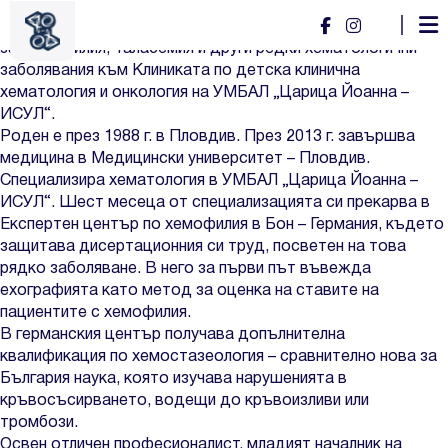
Доц. Атанас Банчев
Доц. д-р Атанас Банчев е началник на Експертния център
за Хемофилия, Таласемия и други редки хематологични
заболявания към Клиниката по детска клинична
хематология и онкология на УМБАЛ „Царица Йоанна –
ИСУЛ“.
Роден е през 1988 г. в Пловдив. През 2013 г. завършва
медицина в Медицински университет – Пловдив.
Специализира хематология в УМБАЛ „Царица Йоанна –
ИСУЛ“. Шест месеца от специализацията си прекарва в
Експертен център по хемофилия в Бон – Германия, където
защитава дисертационния си труд, посветен на това
рядко заболяване. В него за първи път въвежда
ехографията като метод за оценка на ставите на
пациентите с хемофилия.
В германския център получава допълнителна
квалификация по хемостазеология – сравнително нова за
България наука, която изучава нарушенията в
кръвосъсирването, водещи до кръвоизливи или
тромбози.
Освен отличен професионалист, младият началник на