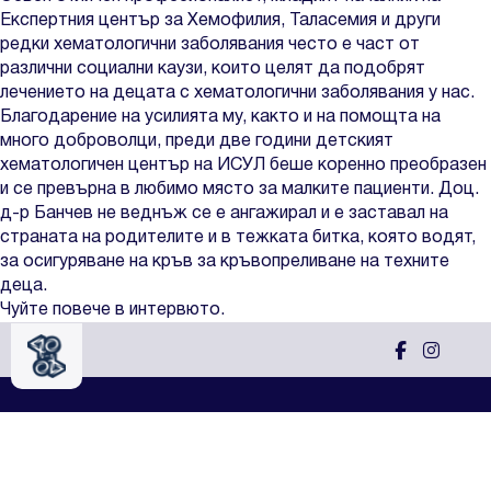
Експертния център за Хемофилия, Таласемия и други
редки хематологични заболявания често е част от
различни социални каузи, които целят да подобрят
лечението на децата с хематологични заболявания у нас.
Благодарение на усилията му, както и на помощта на
много доброволци, преди две години детският
хематологичен център на ИСУЛ беше коренно преобразен
и се превърна в любимо място за малките пациенти. Доц.
д-р Банчев не веднъж се е ангажирал и е заставал на
страната на родителите и в тежката битка, която водят,
за осигуряване на кръв за кръвопреливане на техните
деца.
Чуйте повече в интервюто.