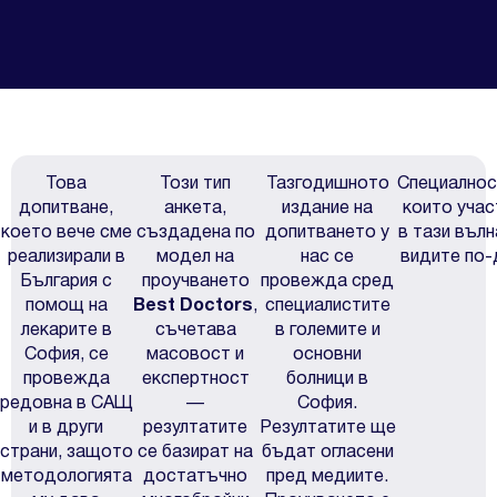
Това
Този тип
Тазгодишното
Специалнос
допитване,
анкета,
издание на
които учас
което вече сме
създадена по
допитването у
в тази вълн
реализирали в
модел на
нас се
видите по-
България с
проучването
провежда сред
помощ на
Best Doctors
,
специалистите
лекарите в
съчетава
в големите и
София, се
масовост и
основни
провежда
експертност
болници в
редовна в САЩ
—
София.
и в други
резултатите
Резултатите ще
страни, защото
се базират на
бъдат огласени
методологията
достатъчно
пред медиите.