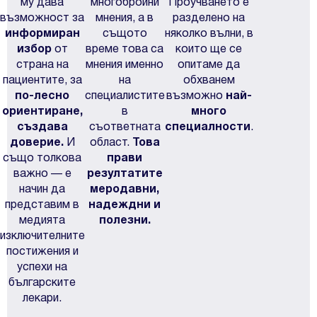
му дава
многобройни
Проучването е
възможност за
мнения, а в
разделено на
информиран
същото
няколко вълни, в
избор
от
време това са
които ще се
страна на
мнения именно
опитаме да
пациентите, за
на
обхванем
по-лесно
специалистите
възможно
най-
ориентиране,
в
много
създава
съответната
специалности
.
доверие.
И
област.
Това
също толкова
прави
важно — е
резултатите
начин да
меродавни,
представим в
надеждни и
медията
полезни.
изключителните
постижения и
успехи на
българските
лекари.