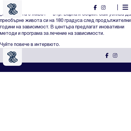
Филип Димов
Филип e основател на центрове за лечение на зависимости
„Промяната е живот“ – в гр. Варна и София. Сам успява да
преобърне живота си на 180 градуса след продължителни
години на зависимост. В центъра предлагат иновативни
методи и програма за лечение на зависимости.
Чуйте повече в интервюто.