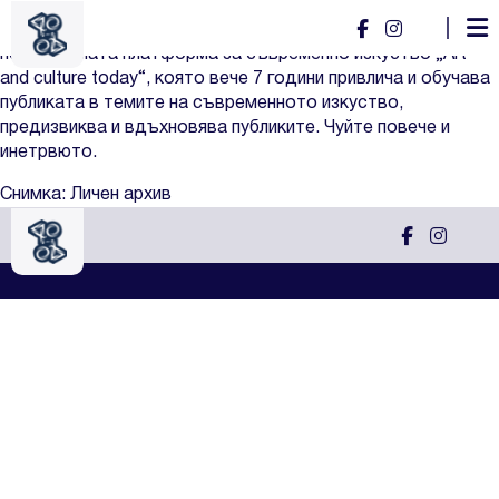
Теодора Константинова и Радослав Механджийски
Теодора и Радослав са изкуствоведи, създатели на
независимата платформа за съвременно изкуство
„Art
and culture today“
, която вече 7 години привлича и обучава
публиката в темите на съвременното изкуство,
предизвиква и вдъхновява публиките. Чуйте повече и
инетрвюто.
Снимка: Личен архив